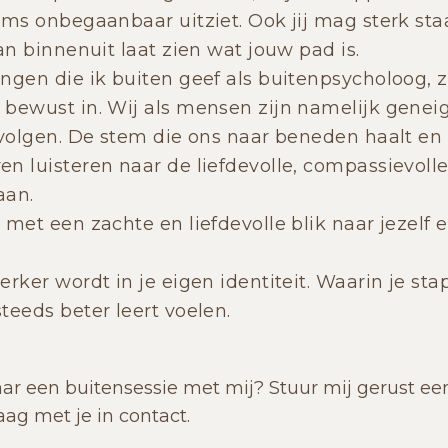
oms onbegaanbaar uitziet. Ook jij mag sterk sta
an binnenuit laat zien wat jouw pad is.
ngen die ik buiten geef als buitenpsycholoog, z
 bewust in. Wij als mensen zijn namelijk gene
 volgen. De stem die ons naar beneden haalt en o
n luisteren naar de liefdevolle, compassievoll
aan.
 met een zachte en liefdevolle blik naar jezelf 
rker wordt in je eigen identiteit. Waarin je sta
teeds beter leert voelen.
r een buitensessie met mij? Stuur mij gerust een
aag met je in contact.