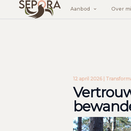
Aanbod
Over mi
Vertrouw op het pad dat je bewandelt
12 april 2026 | Transform
Vertrouw
bewande