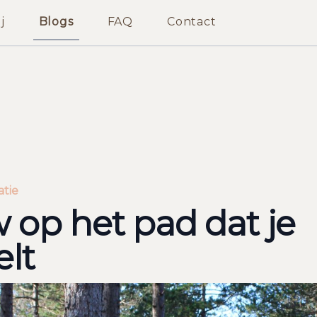
j
Blogs
FAQ
Contact
atie
 op het pad dat je
lt