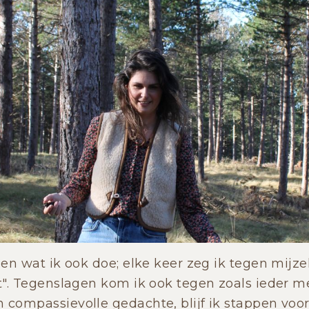
en wat ik ook doe; elke keer zeg ik tegen mijze
". Tegenslagen kom ik ook tegen zoals ieder me
ompassievolle gedachte, blijf ik stappen vooru