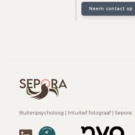
Neem contact op
Buitenpsycholoog | Intuïtief fotograaf | Sepora
LinkedIn
DeBuitenpsychologen
NVO