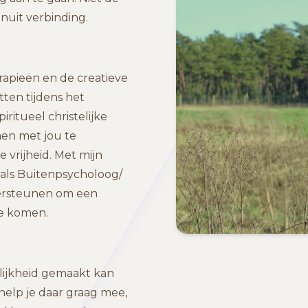
nuit verbinding.
rapieën en de creatieve
tten tijdens het
ritueel christelijke
men met jou te
 vrijheid. Met mijn
 als Buitenpsycholoog/
dersteunen om een
te komen.
kelijkheid gemaakt kan
help je daar graag mee,