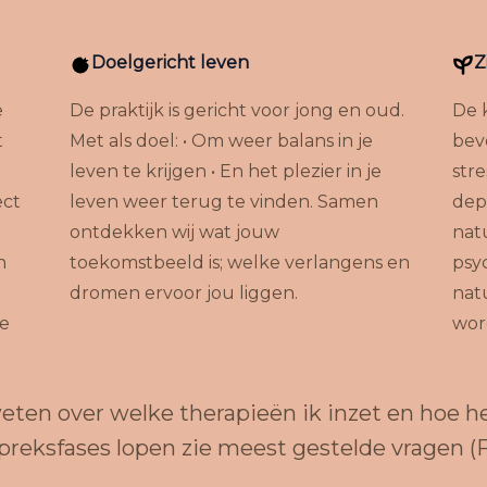
Doelgericht leven
Z
e
De praktijk is gericht voor jong en oud.
De 
t
Met als doel: • Om weer balans in je
bev
leven te krijgen • En het plezier in je
stre
ect
leven weer terug te vinden. Samen
dep
ontdekken wij wat jouw
nat
n
toekomstbeeld is; welke verlangens en
psy
dromen ervoor jou liggen.
nat
de
wor
eten over welke therapieën ik inzet en hoe 
preksfases lopen zie
meest gestelde vragen (