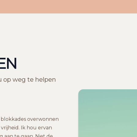
EN
u op weg te helpen
at blokkades overwonnen
rijheid. Ik hou ervan
 aan te gaan. Niet de