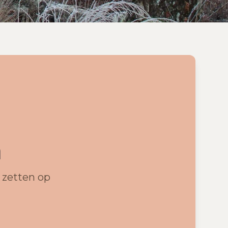
m
 zetten op