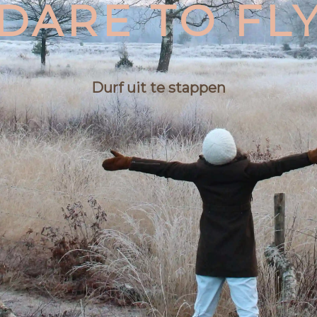
DARE TO FL
Durf uit te stappen