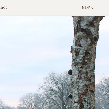
tact
/
NL
EN