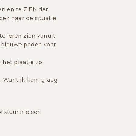
?
en en te ZIEN dat
oek naar de situatie
e leren zien vanuit
t nieuwe paden voor
het plaatje zo
e. Want ik kom graag
 of stuur me een