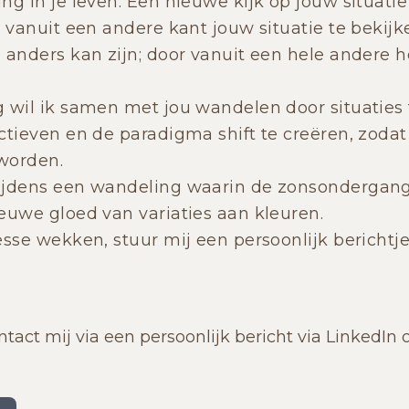
ng in je leven. Een nieuwe kijk op jouw situatie
m vanuit een andere kant jouw situatie te bekijk
 anders kan zijn; door vanuit een hele andere h
 wil ik samen met jou wandelen door situaties t
ctieven en de paradigma shift te creëren, zoda
 worden.
ijdens een wandeling waarin de zonsondergang 
euwe gloed van variaties aan kleuren.
esse wekken, stuur mij een persoonlijk berichtj
ntact mij via een persoonlijk bericht via LinkedIn