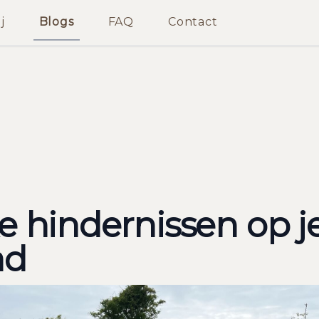
j
Blogs
FAQ
Contact
d
e hindernissen op j
ad