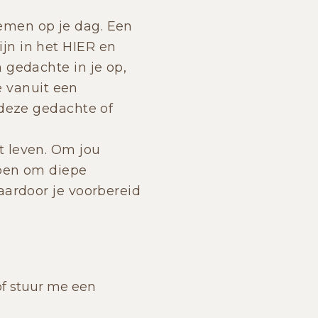
emen op je dag. Een
jn in het HIER en
 gedachte in je op,
oe vanuit een
 deze gedachte of
t leven. Om jou
lpen om diepe
aardoor je voorbereid
 of stuur me een