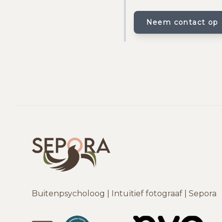
Neem contact op
Buitenpsycholoog | Intuïtief fotograaf | Sepora
LinkedIn
DeBuitenpsychologen
NVO