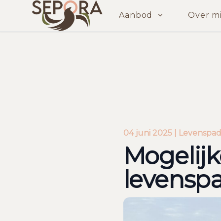
Aanbod
Over mi
Mogelijke hindernissen op je levenspad
04 juni 2025 | Levenspa
Mogelijk
levensp