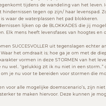
tegenkomt tijdens de wandeling van het leven.
indernissen tegen op zijn/ haar levenspad. Zo
 is waar de waterplassen het pad blokkeren.
dernissen lijken op de BLOKKADES die jij moge
ven. Elk mens heeft levensfases van hoogtes en 
en SUCCESVOLLER uit tegenslagen echter a
 Waar het omdraait is; hoe ga je om met de diep
je karakter vormen in deze STORMEN van het lev
nu wel.. “gelukkig zit ik nu niet in een storm..”
id om je nu voor te bereiden voor stormen die m
en voor alle mogelijke doemscenario’s, zijn niet
 sterker te maken hiervoor. Deze kunnen je mog